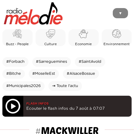
▼
Buzz - People
Culture
Economie
Environnement
#Forbach
#Sarreguemines
#SaintAvold
#Bitche
#MoselleEst
#AlsaceBossue
#Municipales2026
⇥ Toute l'actu
FLASH INFOS
Ecouter le flash infos du 7 août à 07:07
MACKWILLER
#