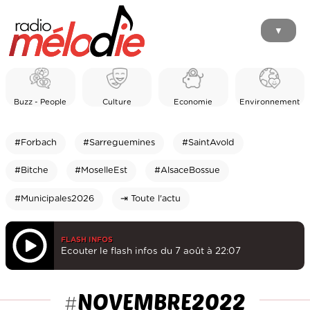
▼
Buzz - People
Culture
Economie
Environnement
#Forbach
#Sarreguemines
#SaintAvold
#Bitche
#MoselleEst
#AlsaceBossue
#Municipales2026
⇥ Toute l'actu
FLASH INFOS
Ecouter le flash infos du 7 août à 22:07
NOVEMBRE2022
#