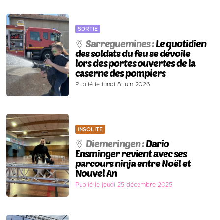
SORTIE
Sarreguemines :
Le quotidien
des soldats du feu se dévoile
lors des portes ouvertes de la
caserne des pompiers
Publié le lundi 8 juin 2026
INSOLITE
Diemeringen :
Dario
Ensminger revient avec ses
parcours ninja entre Noël et
Nouvel An
Publié le jeudi 25 décembre 2025