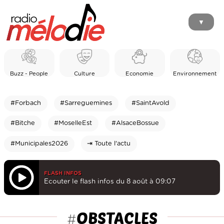
▼
Buzz - People
Culture
Economie
Environnement
#Forbach
#Sarreguemines
#SaintAvold
#Bitche
#MoselleEst
#AlsaceBossue
#Municipales2026
⇥ Toute l'actu
FLASH INFOS
Ecouter le flash infos du 8 août à 09:07
OBSTACLES
#