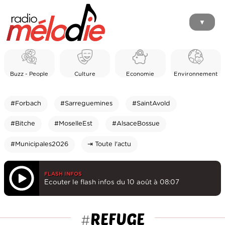
▼
Buzz - People
Culture
Economie
Environnement
#Forbach
#Sarreguemines
#SaintAvold
#Bitche
#MoselleEst
#AlsaceBossue
#Municipales2026
⇥ Toute l'actu
FLASH INFOS
Ecouter le flash infos du 10 août à 08:07
REFUGE
#