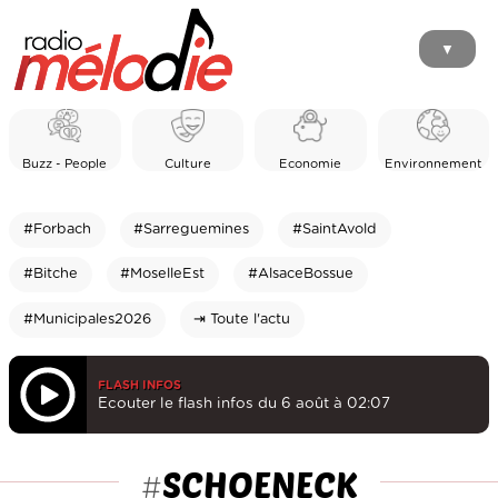
▼
Buzz - People
Culture
Economie
Environnement
#Forbach
#Sarreguemines
#SaintAvold
#Bitche
#MoselleEst
#AlsaceBossue
#Municipales2026
⇥ Toute l'actu
FLASH INFOS
Ecouter le flash infos du 6 août à 02:07
SCHOENECK
#