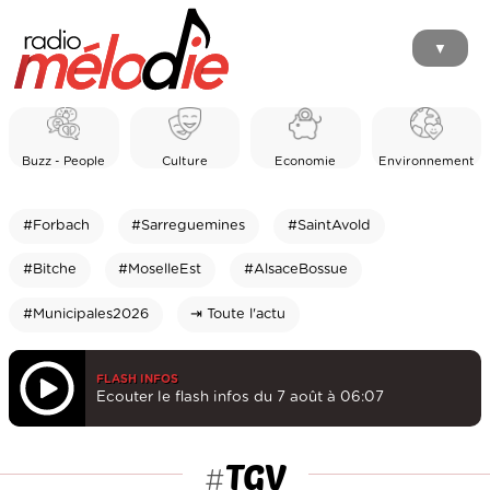
▼
Buzz - People
Culture
Economie
Environnement
#Forbach
#Sarreguemines
#SaintAvold
#Bitche
#MoselleEst
#AlsaceBossue
#Municipales2026
⇥ Toute l'actu
FLASH INFOS
Ecouter le flash infos du 7 août à 06:07
TGV
#