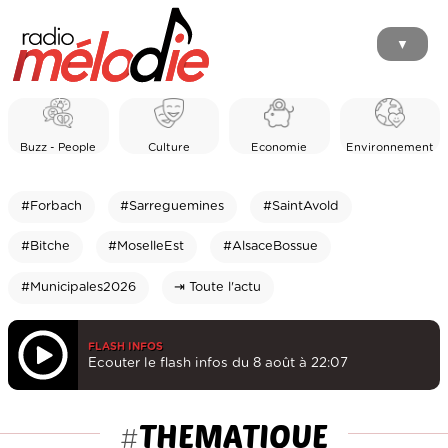
▼
Buzz - People
Culture
Economie
Environnement
#Forbach
#Sarreguemines
#SaintAvold
#Bitche
#MoselleEst
#AlsaceBossue
#Municipales2026
⇥ Toute l'actu
FLASH INFOS
Ecouter le flash infos du 8 août à 22:07
THEMATIQUE
#