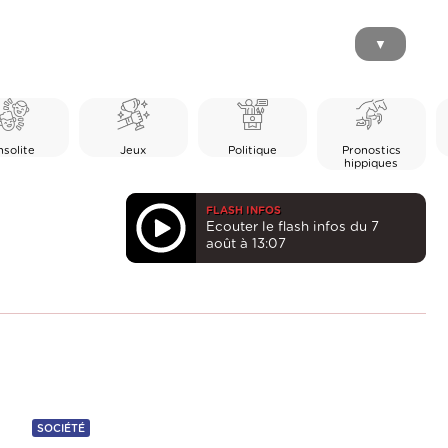
▼
nsolite
Jeux
Politique
Pronostics
hippiques
FLASH INFOS
Ecouter le flash infos du 7
août à 13:07
SOCIÉTÉ