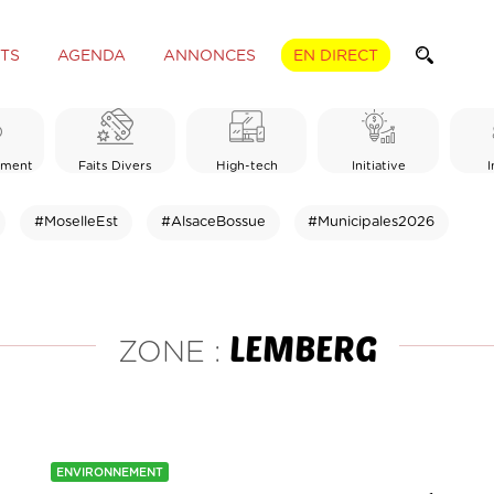
TS
AGENDA
ANNONCES
EN DIRECT
ement
Faits Divers
High-tech
Initiative
I
#MoselleEst
#AlsaceBossue
#Municipales2026
LEMBERG
ZONE :
ENVIRONNEMENT