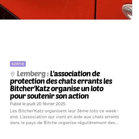
SORTIE
Lemberg :
L'association de
protection des chats errants les
Bitcher'Katz organise un loto
pour soutenir son action
Publié le jeudi 20 février 2025
Les Bitcher’Katz organisent leur 3ème loto ce week-
end. L’association qui vient en aide aux chats errants
dans le pays de Bitche organise régulièrement des...