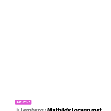
INITIATIVE
Lemberg :
Mathilde Lorang met