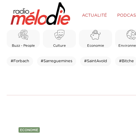
ACTUALITÉ
PODCAS
Buzz - People
Culture
Economie
Environn
#Forbach
#Sarreguemines
#SaintAvold
#Bitche
ECONOMIE