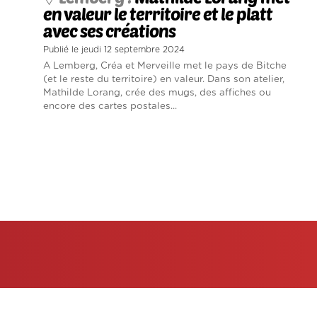
en valeur le territoire et le platt
avec ses créations
Publié le jeudi 12 septembre 2024
A Lemberg, Créa et Merveille met le pays de Bitche
(et le reste du territoire) en valeur. Dans son atelier,
Mathilde Lorang, crée des mugs, des affiches ou
encore des cartes postales...