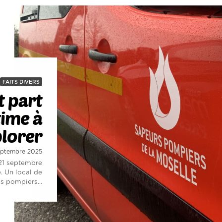
FAITS DIVERS
 part
time à
lorer
septembre 2025
 21 septembre
 Un local de
s pompiers...