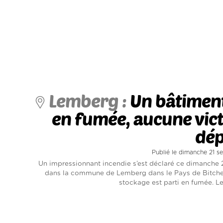
Lemberg :
Un bâtiment
en fumée, aucune vic
dép
Publié le dimanche 21 
Un impressionnant incendie s’est déclaré ce dimanche
dans la commune de Lemberg dans le Pays de Bitche.
stockage est parti en fumée. Le