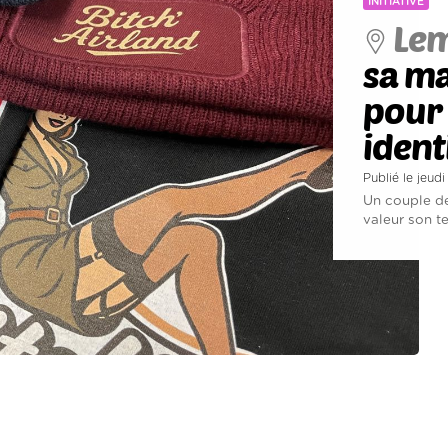
INITIATIVE
Lem
sa ma
pour 
ident
Publié le jeu
Un couple de
valeur son ter