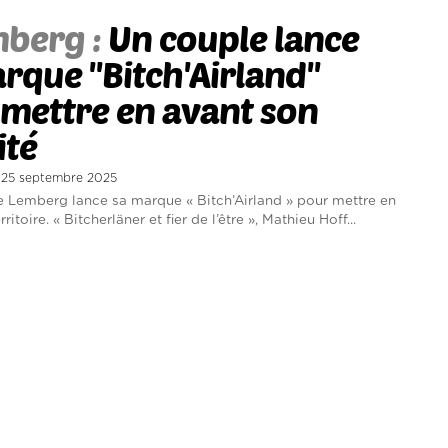
berg :
Un couple lance
rque ''Bitch'Airland''
mettre en avant son
ité
di 25 septembre 2025
 Lemberg lance sa marque « Bitch’Airland » pour mettre en
ritoire. « Bitcherläner et fier de l’être », Mathieu Hoff...