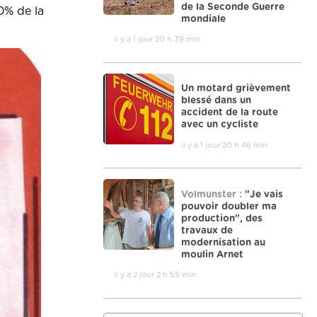
de la Seconde Guerre
0% de la
mondiale
il y a 1 jour 20 h 39 min
Un motard grièvement
blessé dans un
accident de la route
avec un cycliste
il y a 1 jour 20 h 46 min
Volmunster :
"Je vais
pouvoir doubler ma
production", des
travaux de
modernisation au
moulin Arnet
il y a 2 jour 2 h 55 min