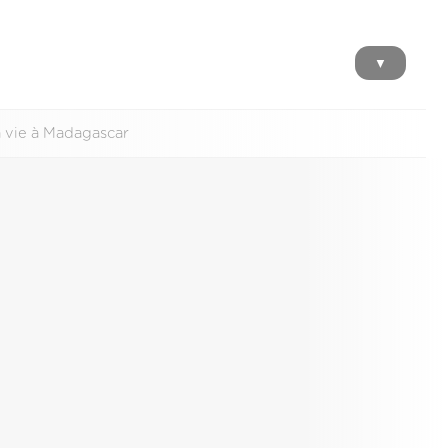
▼
a vie à Madagascar