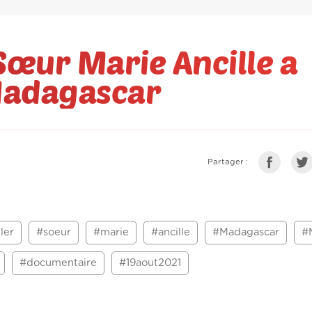
 Sœur Marie Ancille a
 Madagascar
Partager :
ler
#soeur
#marie
#ancille
#Madagascar
#
#documentaire
#19aout2021