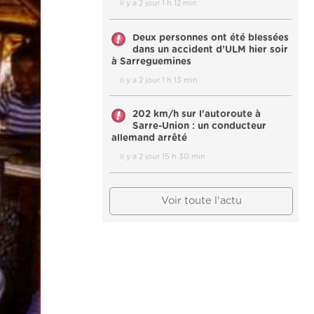
il y a 2 jour 1 h 12 min
Deux personnes ont été blessées
dans un accident d’ULM hier soir
à Sarreguemines
il y a 2 jour 1 h 13 min
202 km/h sur l'autoroute à
Sarre-Union : un conducteur
allemand arrêté
il y a 2 jour 15 h 30 min
Voir toute l'actu