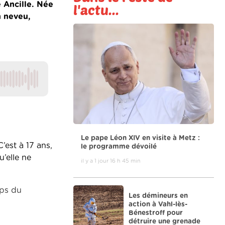
 Ancille. Née
l'actu...
n neveu,
Le pape Léon XIV en visite à Metz :
’est à 17 ans,
le programme dévoilé
’elle ne
il y a 1 jour 16 h 45 min
mps du
Les démineurs en
action à Vahl-lès-
Bénestroff pour
détruire une grenade