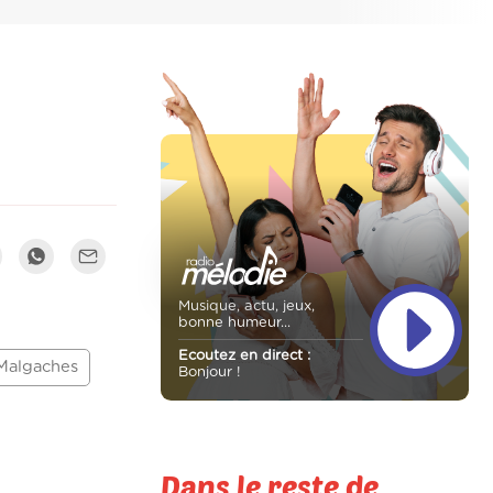
Musique, actu, jeux,
bonne humeur...
Ecoutez en direct :
Malgaches
Bonjour !
Dans le reste de