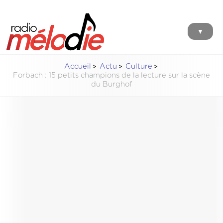
▼
Accueil
Actu
Culture
Forbach : 15 petits champions de la lecture sur la scène
du Burghof