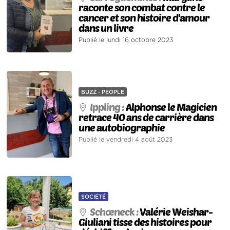
raconte son combat contre le
cancer et son histoire d'amour
dans un livre
Publié le lundi 16 octobre 2023
BUZZ - PEOPLE
Ippling :
Alphonse le Magicien
retrace 40 ans de carrière dans
une autobiographie
Publié le vendredi 4 août 2023
SOCIÉTÉ
Schœneck :
Valérie Weishar-
Giuliani tisse des histoires pour