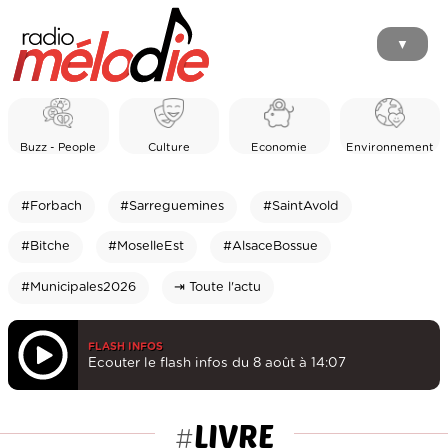
▼
Buzz - People
Culture
Economie
Environnement
#Forbach
#Sarreguemines
#SaintAvold
#Bitche
#MoselleEst
#AlsaceBossue
#Municipales2026
⇥ Toute l'actu
FLASH INFOS
Ecouter le flash infos du 8 août à 14:07
LIVRE
#