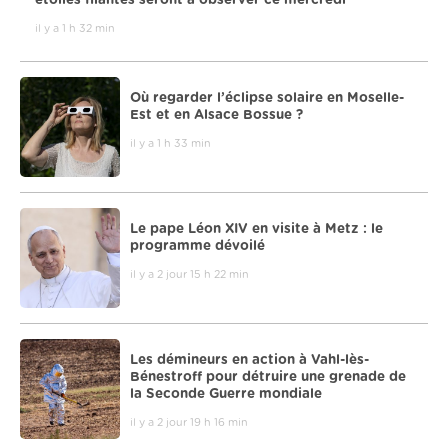
il y a 1 h 32 min
Où regarder l’éclipse solaire en Moselle-
Est et en Alsace Bossue ?
il y a 1 h 33 min
Le pape Léon XIV en visite à Metz : le
programme dévoilé
il y a 2 jour 15 h 22 min
Les démineurs en action à Vahl-lès-
Bénestroff pour détruire une grenade de
la Seconde Guerre mondiale
il y a 2 jour 19 h 16 min