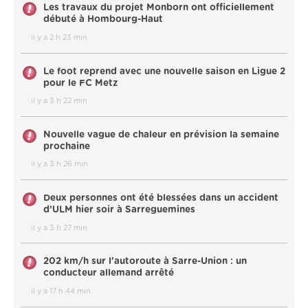
Les travaux du projet Monborn ont officiellement
débuté à Hombourg-Haut
il y a 2 h 23 min
Le foot reprend avec une nouvelle saison en Ligue 2
pour le FC Metz
il y a 3 h 22 min
Nouvelle vague de chaleur en prévision la semaine
prochaine
il y a 3 h 26 min
Deux personnes ont été blessées dans un accident
d’ULM hier soir à Sarreguemines
il y a 3 h 27 min
202 km/h sur l'autoroute à Sarre-Union : un
conducteur allemand arrêté
il y a 17 h 44 min