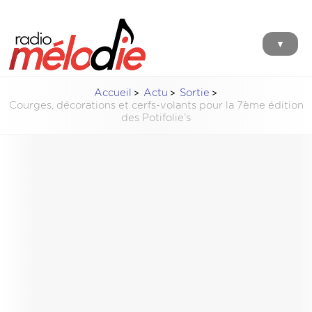
▼
Accueil
Actu
Sortie
Courges, décorations et cerfs-volants pour la 7ème édition
des Potifolie’s