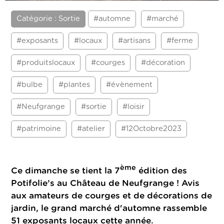
Catégorie : Sortie
#automne
#marché
#exposants
#locaux
#artisans
#ferme
#produitslocaux
#courges
#décoration
#bulbe
#plantes
#évènement
#Neufgrange
#sortie
#loisir
#patrimoine
#atelier
#12Octobre2023
ème
Ce dimanche se tient la 7
édition des
Potifolie’s au Château de Neufgrange !
Avis
aux amateurs de courges et de décorations de
jardin, le grand marché d'automne rassemble
51 exposants locaux cette année.