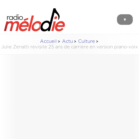
▼
Accueil
Actu
Culture
Julie Zenatti revisite 25 ans de carrière en version piano-voix