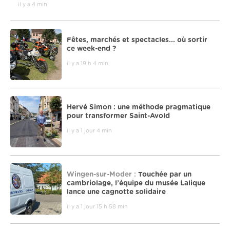
il y a 4 min
Fêtes, marchés et spectacles... où sortir
ce week-end ?
il y a 19 h 4 min
Hervé Simon : une méthode pragmatique
pour transformer Saint-Avold
il y a 1 jour 4 min
Wingen-sur-Moder :
Touchée par un
cambriolage, l’équipe du musée Lalique
lance une cagnotte solidaire
il y a 1 jour 15 h 58 min