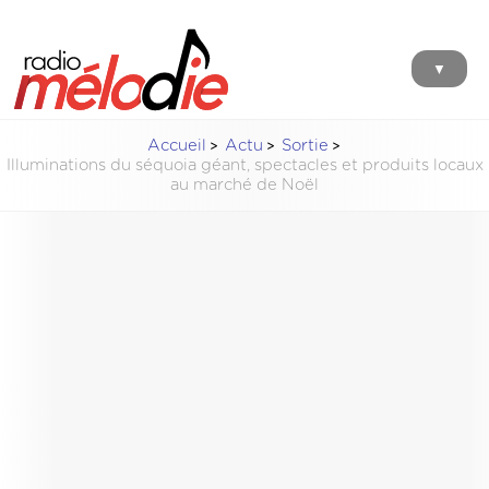
▼
Accueil
Actu
Sortie
Illuminations du séquoia géant, spectacles et produits locaux
au marché de Noël