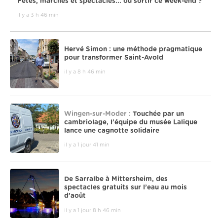
Fêtes, marchés et spectacles... où sortir ce week-end ?
il y a 3 h 46 min
Hervé Simon : une méthode pragmatique
pour transformer Saint-Avold
il y a 8 h 46 min
Wingen-sur-Moder :
Touchée par un
cambriolage, l’équipe du musée Lalique
lance une cagnotte solidaire
il y a 1 jour 41 min
De Sarralbe à Mittersheim, des
spectacles gratuits sur l’eau au mois
d’août
il y a 1 jour 8 h 46 min