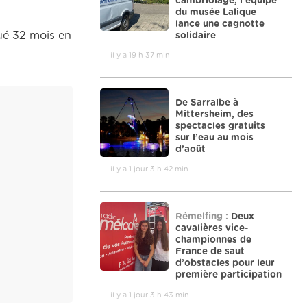
cambriolage, l’équipe
du musée Lalique
lance une cagnotte
tué 32 mois en
solidaire
il y a 19 h 37 min
De Sarralbe à
Mittersheim, des
spectacles gratuits
sur l’eau au mois
d’août
il y a 1 jour 3 h 42 min
Rémelfing :
Deux
cavalières vice-
championnes de
France de saut
d’obstacles pour leur
première participation
il y a 1 jour 3 h 43 min