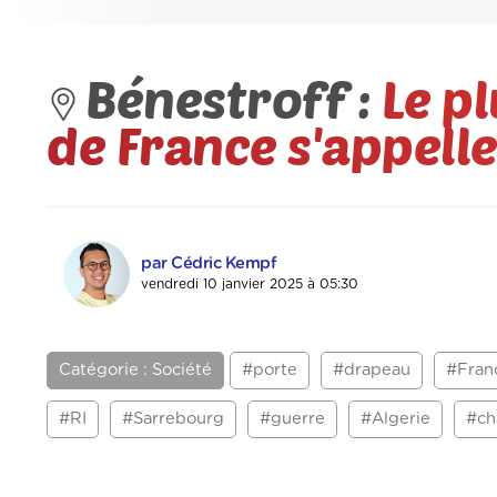
Bénestroff :
Le p
de France s'appell
par Cédric Kempf
vendredi 10 janvier 2025 à 05:30
Catégorie : Société
#porte
#drapeau
#Fran
#RI
#Sarrebourg
#guerre
#Algerie
#ch