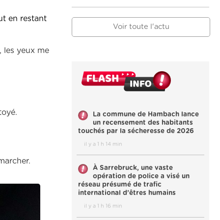
ut en restant
Voir toute l'actu
, les yeux me
toyé.
La commune de Hambach lance
un recensement des habitants
touchés par la sécheresse de 2026
il y a 1 h 14 min
 marcher.
À Sarrebruck, une vaste
opération de police a visé un
réseau présumé de trafic
international d’êtres humains
il y a 1 h 16 min