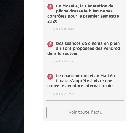
En Moselle, la Fédération de
pêche dresse le bilan de ses
contrôles pour le premier semestre
2026
il y a 1 h 18 min
Des séances de cinéma en plein
air sont proposées dès vendredi
dans le secteur
il y a 1 h 22 min
Le chanteur mosellan Mattéo
Licata s'apprête à vivre une
nouvelle aventure internationale
il y a 1 h 23 min
Voir toute l'actu