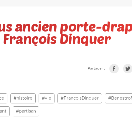
lus ancien porte-dra
e François Dinquer
Partager :
ce
#histoire
#vie
#FrancoisDinquer
#Benestrof
ant
#partisan