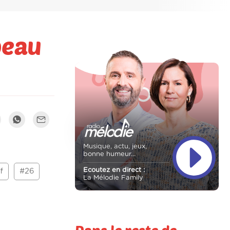
peau
Musique, actu, jeux,
bonne humeur...
Ecoutez en direct :
f
#26
La Mélodie Family