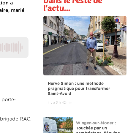
Dans le reste de
tion a
l'actu...
aire, marié
Hervé Simon : une méthode
pragmatique pour transformer
Saint-Avold
r porte-
il y a 3 h 42 min
a brigade RAC.
Wingen-sur-Moder :
Touchée par un