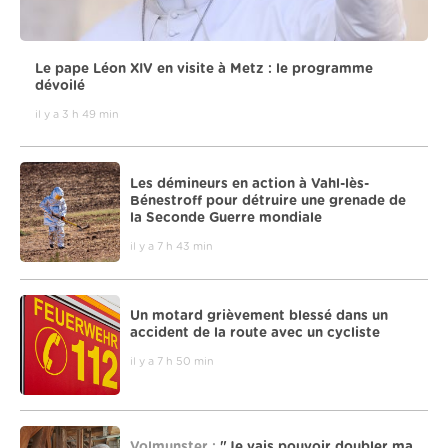
Le pape Léon XIV en visite à Metz : le programme
dévoilé
il y a 3 h 49 min
Les démineurs en action à Vahl-lès-
Bénestroff pour détruire une grenade de
la Seconde Guerre mondiale
il y a 7 h 43 min
Un motard grièvement blessé dans un
accident de la route avec un cycliste
il y a 7 h 50 min
Volmunster :
"Je vais pouvoir doubler ma