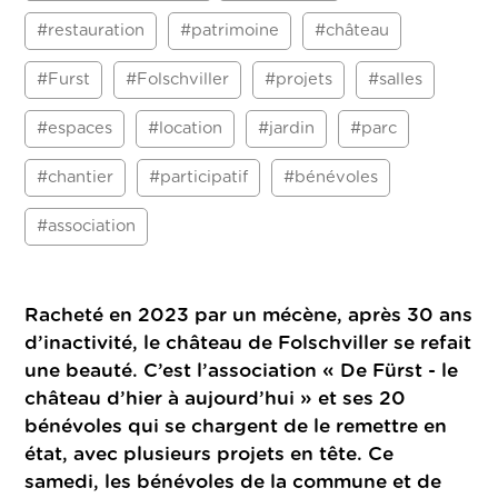
#restauration
#patrimoine
#château
#Furst
#Folschviller
#projets
#salles
#espaces
#location
#jardin
#parc
#chantier
#participatif
#bénévoles
#association
Racheté en 2023 par un mécène, après 30 ans
d’inactivité, le château de Folschviller se refait
une beauté. C’est l’association « De Fürst - le
château d’hier à aujourd’hui » et ses 20
bénévoles qui se chargent de le remettre en
état, avec plusieurs projets en tête. Ce
samedi, les bénévoles de la commune et de