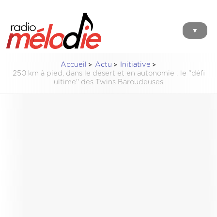
▼
Accueil
Actu
Initiative
250 km à pied, dans le désert et en autonomie : le ''défi
ultime'' des Twins Baroudeuses