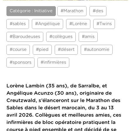
Catégorie : Initiative
#Marathon
#des
#sables
#Angélique
#Lorène
#Twins
#Baroudeuses
#collègues
#amis
#course
#pied
#désert
#autonomie
#sponsors
#infirmières
Lorène Lambin (35 ans), de Sarralbe, et
Angélique Acunzo (30 ans), originaire de
Creutzwald, s’élanceront sur le Marathon des
Sables dans le désert marocain, du 3 au 13
avril 2026. Collègues et meilleures amies, ces
infirmières de bloc opératoire pratiquent la
course à pied ensemble et ont décidé de se