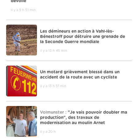
dévoilé
il y a 9 h 51 min
Les démineurs en action à Vahl-lès-
Bénestroff pour détruire une grenade de
la Seconde Guerre mondiale
il y a 13 h 45 min
Un motard grièvement blessé dans un
accident de la route avec un cycliste
il y a 13 h 51 min
Volmunster :
"Je vais pouvoir doubler ma
production", des travaux de
modernisation au moulin Arnet
il y a 20 h