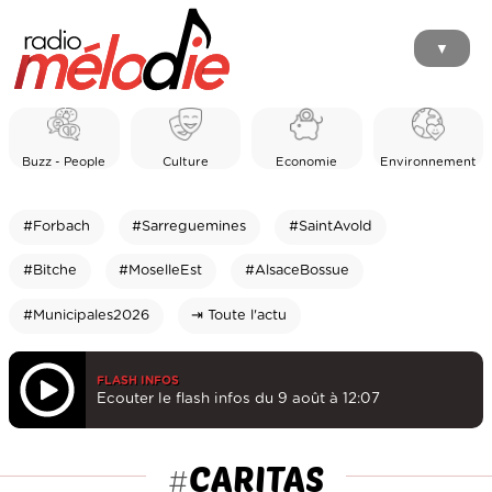
▼
Buzz - People
Culture
Economie
Environnement
#Forbach
#Sarreguemines
#SaintAvold
#Bitche
#MoselleEst
#AlsaceBossue
#Municipales2026
⇥ Toute l'actu
FLASH INFOS
Ecouter le flash infos du 9 août à 12:07
CARITAS
#