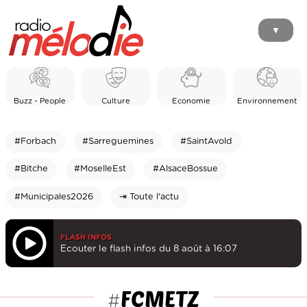
▼
Buzz - People
Culture
Economie
Environnement
#Forbach
#Sarreguemines
#SaintAvold
#Bitche
#MoselleEst
#AlsaceBossue
#Municipales2026
⇥ Toute l'actu
FLASH INFOS
Ecouter le flash infos du 8 août à 16:07
FCMETZ
#