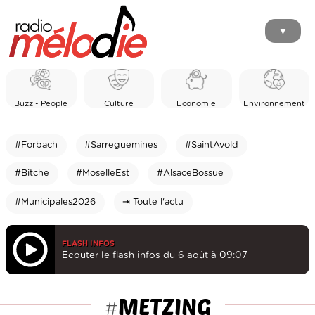
▼
Buzz - People
Culture
Economie
Environnement
#Forbach
#Sarreguemines
#SaintAvold
#Bitche
#MoselleEst
#AlsaceBossue
#Municipales2026
⇥ Toute l'actu
FLASH INFOS
Ecouter le flash infos du 6 août à 09:07
METZING
#