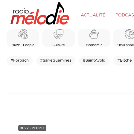
ACTUALITÉ
PODCAS
Buzz - People
Culture
Economie
Environn
#Forbach
#Sarreguemines
#SaintAvold
#Bitche
BUZZ - PEOPLE