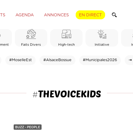
TS
AGENDA
ANNONCES
EN DIRECT
ement
Faits Divers
High-tech
Initiative
I
#MoselleEst
#AlsaceBossue
#Municipales2026
⇥ 
THEVOICEKIDS
#
BUZZ - PEOPLE