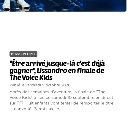
BUZZ - PEOPLE
''Être arrivé jusque-là c’est déjà
gagner'', Lissandro en finale de
The Voice Kids
Publié le vendredi 9 octobre 2020
Après des semaines d'aventure, la finale de "The
Voice Kids" a lieu ce samedi 10 septembre en direct
sur TF1. Huit enfants vont tenter de remporter le titre
si convoité. Parmi eux, le...