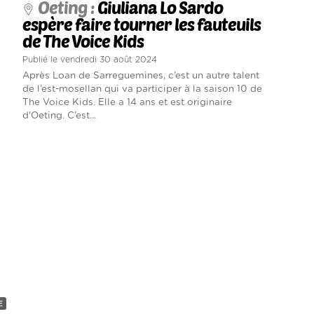
Oeting :
Giuliana Lo Sardo
espère faire tourner les fauteuils
de The Voice Kids
Publié le vendredi 30 août 2024
Après Loan de Sarreguemines, c’est un autre talent
de l’est-mosellan qui va participer à la saison 10 de
The Voice Kids. Elle a 14 ans et est originaire
d'Oeting. C’est...
E