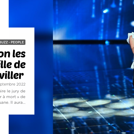
BUZZ - PEOPLE
on les
lle de
iller
septembre 2022
re le jury de
r à mort » de
ane. Il aura...