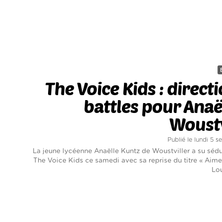
The Voice Kids : directi
battles pour Anaë
Woustv
Publié le lundi 5 
La jeune lycéenne Anaëlle Kuntz de Woustviller a su sédui
The Voice Kids ce samedi avec sa reprise du titre « Aime
Lou