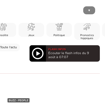
▼
nsolite
Jeux
Politique
Pronostics
hippiques
Toute l'actu
FLASH INFOS
Ecouter le flash infos du 9
août à 07:07
BUZZ - PEOPLE