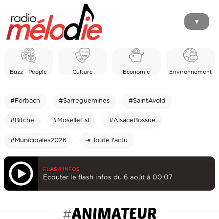
▼
Buzz - People
Culture
Economie
Environnement
#Forbach
#Sarreguemines
#SaintAvold
#Bitche
#MoselleEst
#AlsaceBossue
#Municipales2026
⇥ Toute l'actu
FLASH INFOS
Ecouter le flash infos du 6 août à 00:07
ANIMATEUR
#