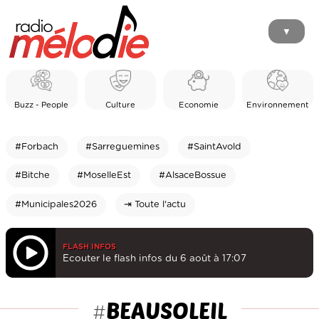
▼
Buzz - People
Culture
Economie
Environnement
#Forbach
#Sarreguemines
#SaintAvold
#Bitche
#MoselleEst
#AlsaceBossue
#Municipales2026
⇥ Toute l'actu
FLASH INFOS
Ecouter le flash infos du 6 août à 17:07
BEAUSOLEIL
#