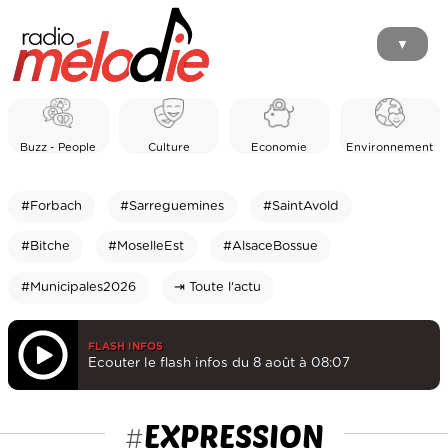
▼
Buzz - People
Culture
Economie
Environnement
#Forbach
#Sarreguemines
#SaintAvold
#Bitche
#MoselleEst
#AlsaceBossue
#Municipales2026
⇥ Toute l'actu
FLASH INFOS
Ecouter le flash infos du 8 août à 08:07
EXPRESSION
#