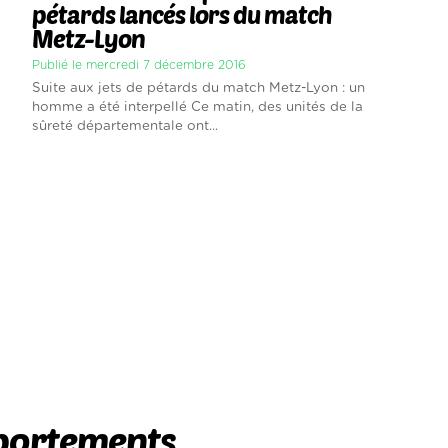
pétards lancés lors du match
Metz-Lyon
Publié le mercredi 7 décembre 2016
Suite aux jets de pétards du match Metz-Lyon : un
homme a été interpellé Ce matin, des unités de la
sûreté départementale ont...
ortements