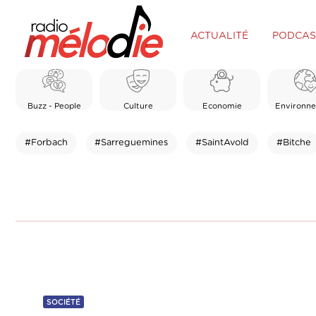
ACTUALITÉ
PODCAS
Buzz - People
Culture
Economie
Environn
#Forbach
#Sarreguemines
#SaintAvold
#Bitche
SOCIÉTÉ