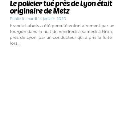
Le policier tué près de Lyon était
originaire de Metz
Publié le mardi 14 janvier 2020
Franck Labois a été percuté volontairement par un
fourgon dans la nuit de vendredi à samedi à Bron,
près de Lyon, par un conducteur qui a pris la fuite
lors...