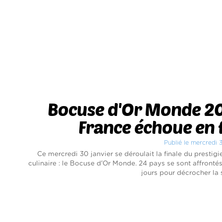
Bocuse d'Or Monde 20
France échoue en 
Publié le mercredi 
Ce mercredi 30 janvier se déroulait la finale du prestig
culinaire : le Bocuse d'Or Monde. 24 pays se sont affronté
jours pour décrocher la s