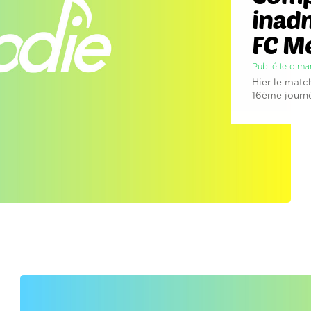
inadm
FC M
Publié le dim
Hier le matc
16ème journée