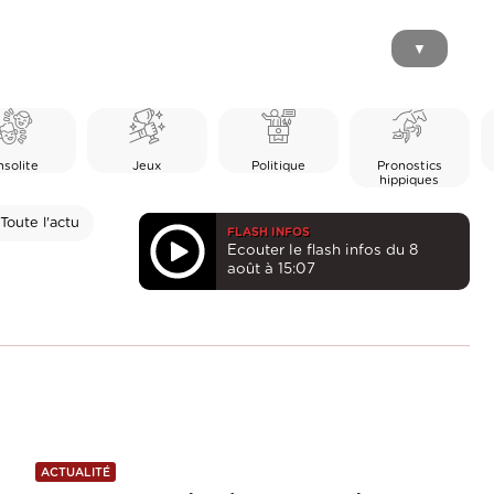
▼
nsolite
Jeux
Politique
Pronostics
hippiques
Toute l'actu
FLASH INFOS
Ecouter le flash infos du 8
août à 15:07
ACTUALITÉ