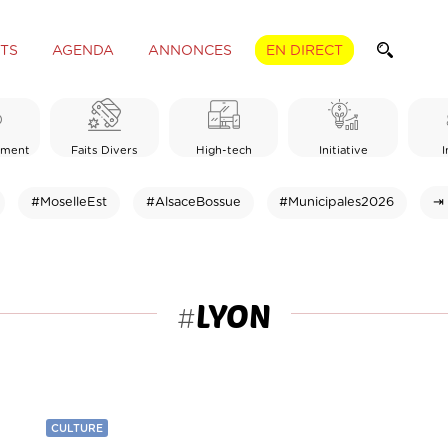
TS
AGENDA
ANNONCES
EN DIRECT
ement
Faits Divers
High-tech
Initiative
I
#MoselleEst
#AlsaceBossue
#Municipales2026
⇥ 
LYON
#
CULTURE