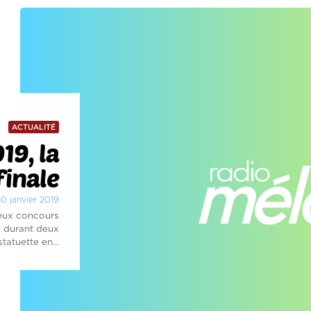
ACTUALITÉ
19, la
finale
30 janvier 2019
ieux concours
s durant deux
tatuette en...