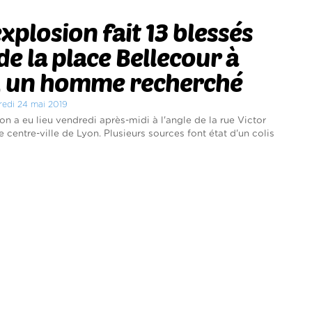
xplosion fait 13 blessés
de la place Bellecour à
, un homme recherché
redi 24 mai 2019
on a eu lieu vendredi après-midi à l'angle de la rue Victor
 centre-ville de Lyon. Plusieurs sources font état d'un colis