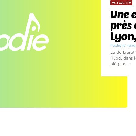
ACTUALITÉ
Une e
près 
Lyon
Publié le vend
La déflagrati
Hugo, dans le
piégé et...