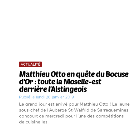
ACTUALITÉ
Matthieu Otto en quête du Bocuse
d'Or : toute la Moselle-est
derrière l'Alstingeois
Publié le lundi 28 janvier 2019
Le grand jour est arrivé pour Matthieu Otto ! Le jeune
sous-chef de l’Auberge St-Walfrid de Sarreguemines
concourt ce mercredi pour l’une des compétitions
de cuisine les...