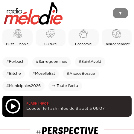
▼
Buzz - People
Culture
Economie
Environnement
#Forbach
#Sarreguemines
#SaintAvold
#Bitche
#MoselleEst
#AlsaceBossue
#Municipales2026
⇥ Toute l'actu
FLASH INFOS
Ecouter le flash infos du 8 août à 08:07
PERSPECTIVE
#