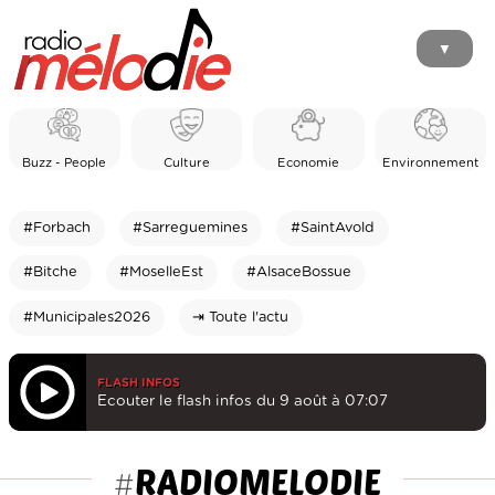
▼
Buzz - People
Culture
Economie
Environnement
#Forbach
#Sarreguemines
#SaintAvold
#Bitche
#MoselleEst
#AlsaceBossue
#Municipales2026
⇥ Toute l'actu
FLASH INFOS
Ecouter le flash infos du 9 août à 07:07
RADIOMELODIE
#