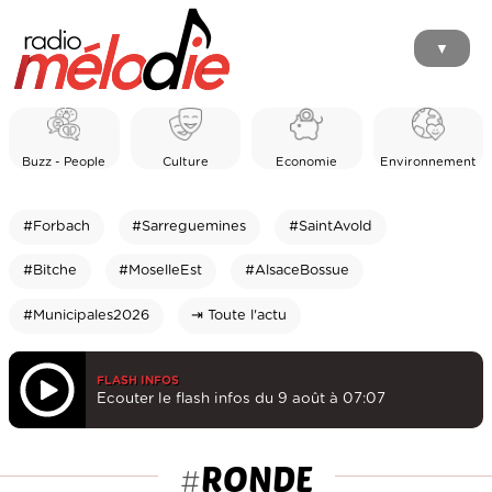
▼
Buzz - People
Culture
Economie
Environnement
#Forbach
#Sarreguemines
#SaintAvold
#Bitche
#MoselleEst
#AlsaceBossue
#Municipales2026
⇥ Toute l'actu
FLASH INFOS
Ecouter le flash infos du 9 août à 07:07
RONDE
#