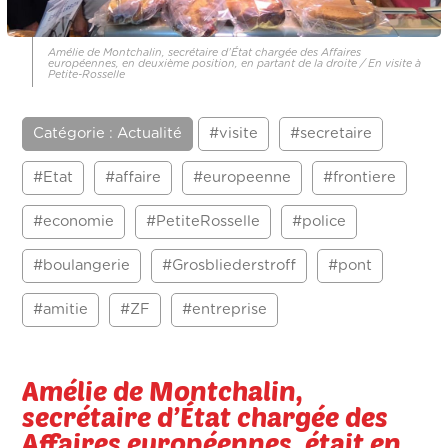
Amélie de Montchalin, secrétaire d’État chargée des Affaires
européennes, en deuxième position, en partant de la droite / En visite à
Petite-Rosselle
Catégorie : Actualité
#visite
#secretaire
#Etat
#affaire
#europeenne
#frontiere
#economie
#PetiteRosselle
#police
#boulangerie
#Grosbliederstroff
#pont
#amitie
#ZF
#entreprise
Amélie de Montchalin,
secrétaire d’État chargée des
Affaires européennes, était en