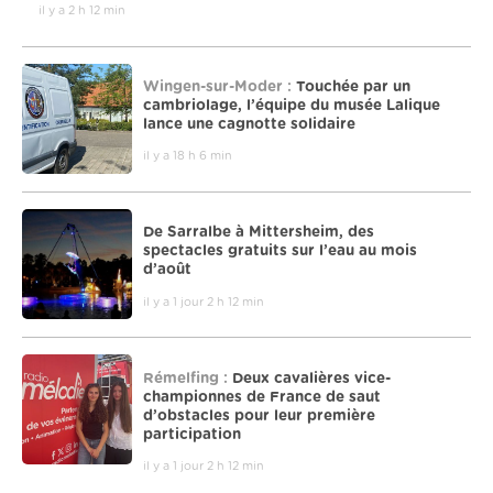
il y a 2 h 12 min
Wingen-sur-Moder :
Touchée par un
cambriolage, l’équipe du musée Lalique
lance une cagnotte solidaire
il y a 18 h 6 min
De Sarralbe à Mittersheim, des
spectacles gratuits sur l’eau au mois
d’août
il y a 1 jour 2 h 12 min
Rémelfing :
Deux cavalières vice-
championnes de France de saut
d’obstacles pour leur première
participation
il y a 1 jour 2 h 12 min