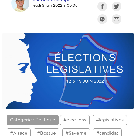
jeudi 9 juin 2022 à 05:06
Catégorie : Politique
#elections
#legislatives
#Alsace
#Bossue
#Saverne
#candidat