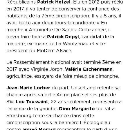
Républicains
Patrick Hetzel
. Élu en 2012 puis réélu
en 2017, il va tenter de conserver la confiance des
habitants de la 7ème circonscription. Il y a 5 ans, il
avait battu aux deux tours la candidate « En
marche » Antoinette De Santis. Cette année, il
devra faire face à
Patrick Depyl
, candidat de la
majorité, ex-maire de La Wantzenau et vice-
président du MoDem Alsace.
Le Rassemblement National avait terminé 3ème en
2017 avec Virginie Joron.
Valérie Eschenmann
,
agricultrice, essayera de faire mieux ce dimanche.
Jean-Marie Lorber
du parti UnserLand retente sa
chance après sa belle 4ème place et ses plus de
8%.
Lou Toussaint
, 22 ans seulement, représentera
l’alliance de la gauche.
Dino Margarito
qui vit à
Strasbourg tente sa chance dans cette
circonscription sous la bannière L’Écologie au
centre.
Hervé Morard
représentera le parti d’Eric