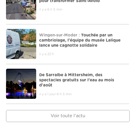
pour transformer Saint-Avold
il y a 6 h 5 min
Wingen-sur-Moder :
Touchée par un
cambriolage, l’équipe du musée Lalique
lance une cagnotte solidaire
il y a 22 h
De Sarralbe à Mittersheim, des
spectacles gratuits sur l’eau au mois
d’août
il y a 1 jour 6 h 5 min
Voir toute l'actu