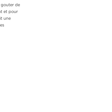
e gouter de
t et pour
it une
tes