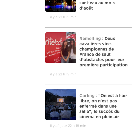
sur l’eau au mois
d’août
il y a 22 h 19 min
Rémelfing :
Deux
cavalières vice-
championnes de
France de saut
d’obstacles pour leur
première participation
il y a 22 h 19 min
Carling :
"On est à l’air
libre, on n’est pas
enfermé dans une
salle", le succès du
cinéma en plein air
il y a 1 jour 22 h 19 min