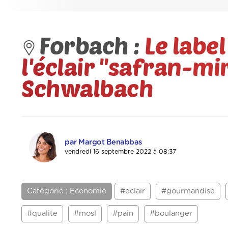
Forbach :
Le labe
l'éclair ''safran-m
Schwalbach
par Margot Benabbas
vendredi 16 septembre 2022 à 08:37
Catégorie : Economie
#eclair
#gourmandise
#qualite
#mosl
#pain
#boulanger