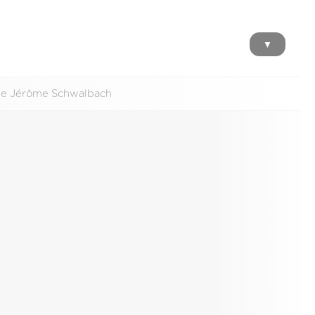
▼
'' de Jérôme Schwalbach