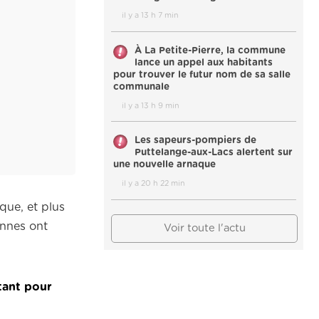
il y a 13 h 7 min
À La Petite-Pierre, la commune
lance un appel aux habitants
pour trouver le futur nom de sa salle
communale
il y a 13 h 9 min
Les sapeurs-pompiers de
Puttelange-aux-Lacs alertent sur
une nouvelle arnaque
il y a 20 h 22 min
ique, et plus
onnes ont
Voir toute l'actu
tant pour