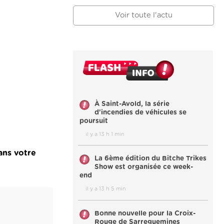
Voir toute l'actu
À Saint-Avold, la série
d'incendies de véhicules se
poursuit
il y a 13 h 1 min
ans votre
La 6ème édition du Bitche Trikes
Show est organisée ce week-
end
il y a 13 h 5 min
Bonne nouvelle pour la Croix-
Rouge de Sarreguemines