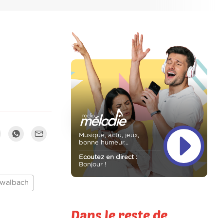
Musique, actu, jeux,
bonne humeur...
Ecoutez en direct :
Bonjour !
walbach
Dans le reste de