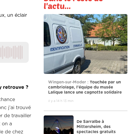
l'actu...
x, un éclair
Wingen-sur-Moder :
Touchée par un
 y retrouve ?
cambriolage, l’équipe du musée
Lalique lance une cagnotte solidaire
 chance
il y a 14 h 13 min
c j’ai trouvé
 de travailler
De Sarralbe à
t on a
Mittersheim, des
lle de chez
spectacles gratuits