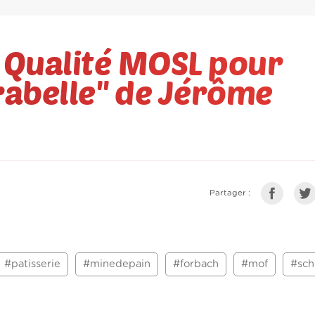
l Qualité MOSL pour
irabelle'' de Jérôme
Partager :
#patisserie
#minedepain
#forbach
#mof
#sch