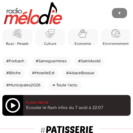
▼
Buzz - People
Culture
Economie
Environnement
#Forbach
#Sarreguemines
#SaintAvold
#Bitche
#MoselleEst
#AlsaceBossue
#Municipales2026
⇥ Toute l'actu
FLASH INFOS
Ecouter le flash infos du 7 août à 22:07
PATISSERIE
#