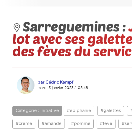
Sarreguemines :
lot avec ses galett
des fèves du servi
par Cédric Kempf
mardi 3 janvier 2023 à 05:48
Catégorie : Initiative
#epiphanie
#galettes
#creme
#amande
#pomme
#feve
#ser