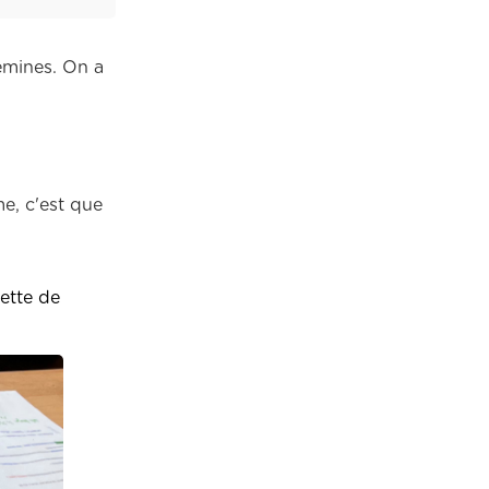
emines. On a
e, c'est que
lette de