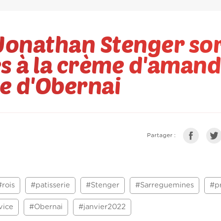
Jonathan Stenger sor
es à la crème d'amand
ce d'Obernai
Partager :
#rois
#patisserie
#Stenger
#Sarreguemines
#p
vice
#Obernai
#janvier2022