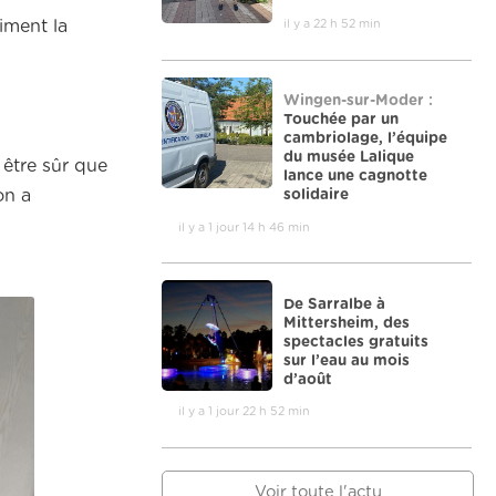
il y a 22 h 52 min
iment la
Wingen-sur-Moder :
Touchée par un
cambriolage, l’équipe
du musée Lalique
 être sûr que
lance une cagnotte
solidaire
on a
il y a 1 jour 14 h 46 min
De Sarralbe à
Mittersheim, des
spectacles gratuits
sur l’eau au mois
d’août
il y a 1 jour 22 h 52 min
Voir toute l'actu