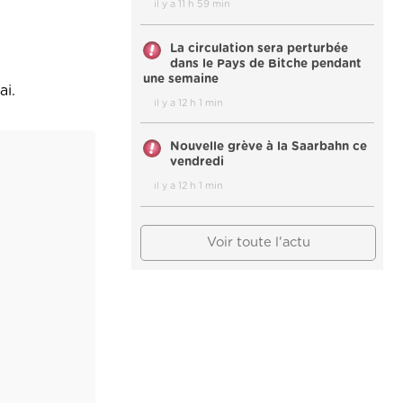
il y a 11 h 59 min
La circulation sera perturbée
dans le Pays de Bitche pendant
une semaine
ai.
il y a 12 h 1 min
Nouvelle grève à la Saarbahn ce
vendredi
il y a 12 h 1 min
Voir toute l'actu