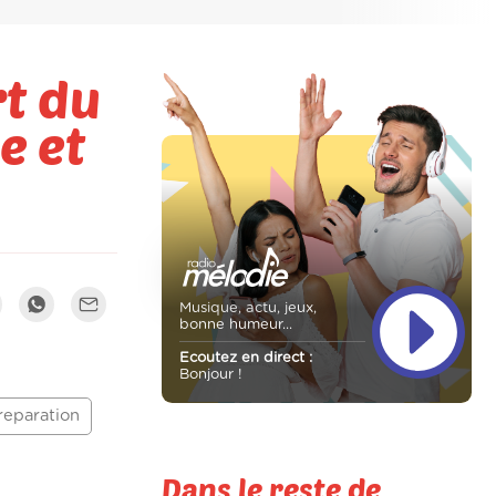
t du
e et
Musique, actu, jeux,
bonne humeur...
Ecoutez en direct :
Bonjour !
reparation
Dans le reste de