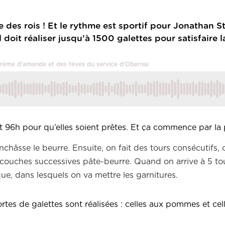
e des rois ! Et le rythme est sportif pour Jonathan S
oit réaliser jusqu’à 1500 galettes pour satisfaire la
 crème d'amande et des fèves du service d'Obernai
faut 96h pour qu’elles soient prêtes. Et ça commence par la 
nchâsse le beurre.
Ensuite, on fait des tours consécutifs, 
es couches successives
pâte-beurre
.
Quand on arrive à 5 tour
aque, dans
lesquels
on va mettre les garnitures.
sortes de galettes sont réalisées : celles aux pommes et cel