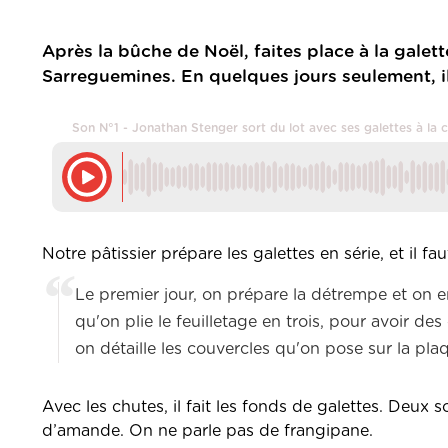
Après la bûche de Noël, faites place à la galett
Sarreguemines. En quelques jours seulement, il d
Son N°1 - Jonathan Stenger sort du lot avec ses galettes à la
Notre pâtissier prépare les galettes en série, et il 
Le premier jour, on prépare la détrempe et on e
qu'on plie le feuilletage en trois, pour avoir d
on détaille les couvercles qu'on pose sur la pl
Avec les chutes, il fait les fonds de galettes. Deux 
d’amande. On ne parle pas de frangipane.