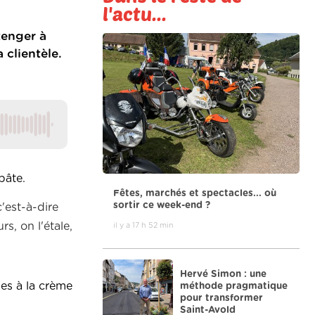
l'actu...
tenger à
 clientèle.
pâte.
Fêtes, marchés et spectacles... où
sortir ce week-end ?
c'est-à-dire
s, on l'étale,
il y a 17 h 52 min
Hervé Simon : une
les à la crème
méthode pragmatique
pour transformer
Saint-Avold