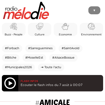
▼
Buzz - People
Culture
Economie
Environnement
#Forbach
#Sarreguemines
#SaintAvold
#Bitche
#MoselleEst
#AlsaceBossue
#Municipales2026
⇥ Toute l'actu
FLASH INFOS
Ecouter le flash infos du 7 août à 00:07
AMICALE
#