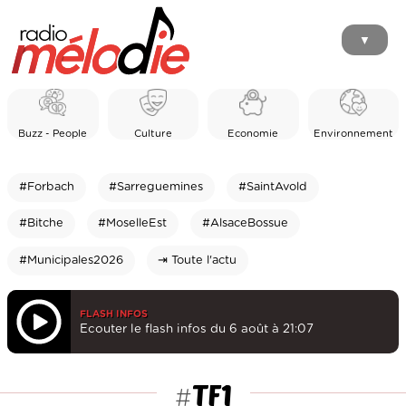
▼
Buzz - People
Culture
Economie
Environnement
#Forbach
#Sarreguemines
#SaintAvold
#Bitche
#MoselleEst
#AlsaceBossue
#Municipales2026
⇥ Toute l'actu
FLASH INFOS
Ecouter le flash infos du 6 août à 21:07
TF1
#