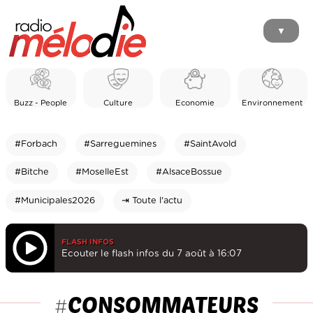
▼
Buzz - People
Culture
Economie
Environnement
#Forbach
#Sarreguemines
#SaintAvold
#Bitche
#MoselleEst
#AlsaceBossue
#Municipales2026
⇥ Toute l'actu
FLASH INFOS
Ecouter le flash infos du 7 août à 16:07
CONSOMMATEURS
#