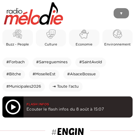
▼
Buzz - People
Culture
Economie
Environnement
#Forbach
#Sarreguemines
#SaintAvold
#Bitche
#MoselleEst
#AlsaceBossue
#Municipales2026
⇥ Toute l'actu
FLASH INFOS
Ecouter le flash infos du 8 août à 15:07
ENGIN
#