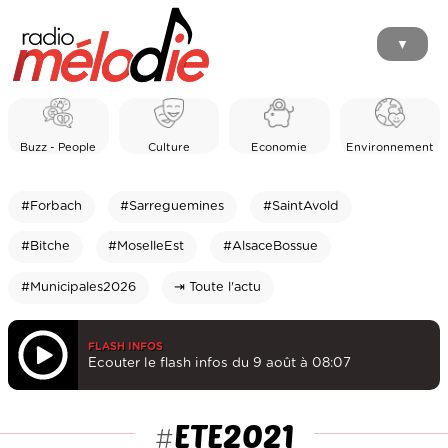
▼
Buzz - People
Culture
Economie
Environnement
#Forbach
#Sarreguemines
#SaintAvold
#Bitche
#MoselleEst
#AlsaceBossue
#Municipales2026
⇥ Toute l'actu
FLASH INFOS
Ecouter le flash infos du 9 août à 08:07
ETE2021
#