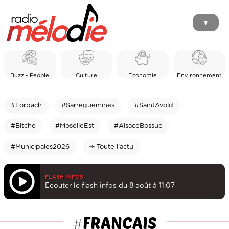
▼
Buzz - People
Culture
Economie
Environnement
#Forbach
#Sarreguemines
#SaintAvold
#Bitche
#MoselleEst
#AlsaceBossue
#Municipales2026
⇥ Toute l'actu
FLASH INFOS
Ecouter le flash infos du 8 août à 11:07
FRANCAIS
#