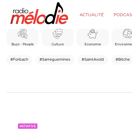
ACTUALITÉ
PODCAS
Buzz - People
Culture
Economie
Environn
#Forbach
#Sarreguemines
#SaintAvold
#Bitche
INITIATIVE