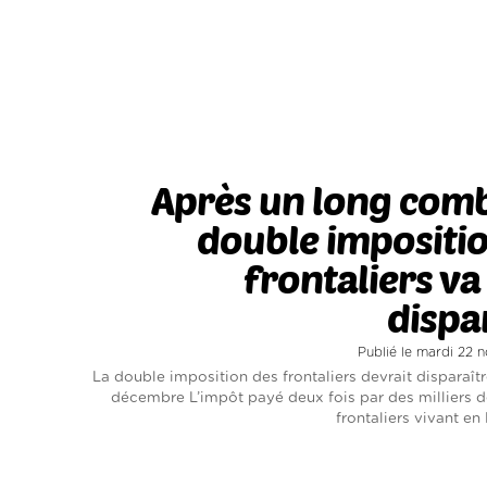
Après un long comb
double impositi
frontaliers va
dispa
Publié le mardi 22
La double imposition des frontaliers devrait disparaît
décembre L’impôt payé deux fois par des milliers de
frontaliers vivant en 