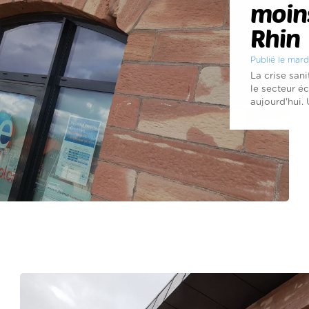
moin
Rhin
Publié le mard
La crise san
le secteur é
aujourd'hui. 