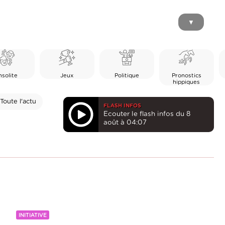
▼
nsolite
Jeux
Politique
Pronostics
hippiques
Toute l'actu
FLASH INFOS
Ecouter le flash infos du 8
août à 04:07
INITIATIVE