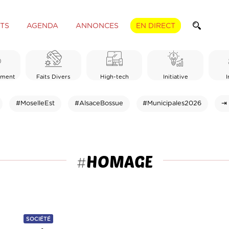
TS
AGENDA
ANNONCES
EN DIRECT
ement
Faits Divers
High-tech
Initiative
I
#MoselleEst
#AlsaceBossue
#Municipales2026
⇥ 
HOMAGE
#
SOCIÉTÉ