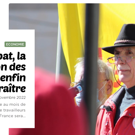
ECONOMIE
at, la
on des
 enfin
raître
 novembre 2022
re au mois de
 travailleurs
France sera...