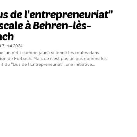
Bus de l'entrepreneuriat''
escale à Behren-lès-
ach
di 7 mai 2024
e, un petit camion jaune sillonne les routes dans
ion de Forbach. Mais ce n'est pas un bus comme les
git du ''Bus de l'Entrepreneuriat'', une initiative...