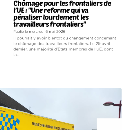
Chômage pour les frontaliers de
l’UE : "Une reforme qui va
pénaliser lourdement les
travailleurs frontaliers"
Publié le mercredi 6 mai 2026
Il pourrait y avoir bientôt du changement concernant
le chômage des travailleurs frontaliers. Le 29 avril
dernier, une majorité d’États membres de l’UE, dont
la...