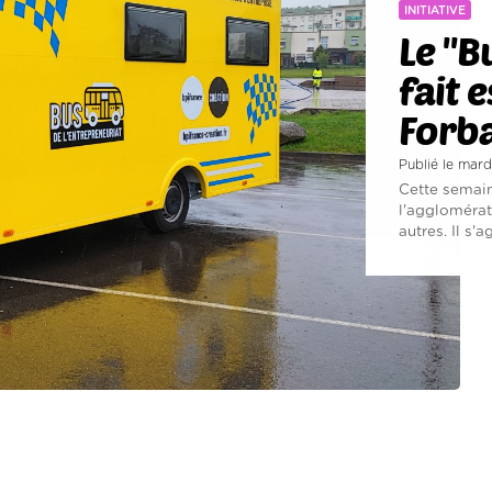
INITIATIVE
Le ''
fait 
Forb
Publié le mar
Cette semain
l'agglomérat
autres. Il s'a