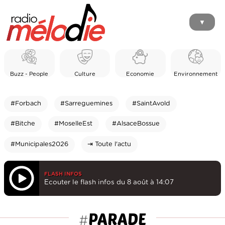
▼
Buzz - People
Culture
Economie
Environnement
#Forbach
#Sarreguemines
#SaintAvold
#Bitche
#MoselleEst
#AlsaceBossue
#Municipales2026
⇥ Toute l'actu
FLASH INFOS
Ecouter le flash infos du 8 août à 14:07
PARADE
#