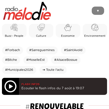
▼
Buzz - People
Culture
Economie
Environnement
#Forbach
#Sarreguemines
#SaintAvold
#Bitche
#MoselleEst
#AlsaceBossue
#Municipales2026
⇥ Toute l'actu
FLASH INFOS
Ecouter le flash infos du 7 août à 19:07
RENOUVELABLE
#