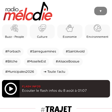
▼
Buzz - People
Culture
Economie
Environnement
#Forbach
#Sarreguemines
#SaintAvold
#Bitche
#MoselleEst
#AlsaceBossue
#Municipales2026
⇥ Toute l'actu
FLASH INFOS
Ecouter le flash infos du 8 août à 01:07
TRAJET
#