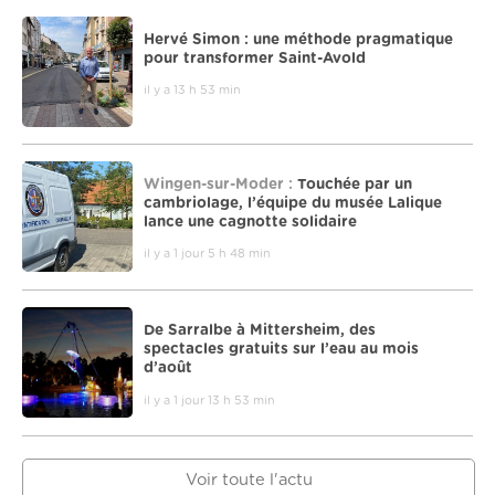
Hervé Simon : une méthode pragmatique
pour transformer Saint-Avold
il y a 13 h 53 min
Wingen-sur-Moder :
Touchée par un
cambriolage, l’équipe du musée Lalique
lance une cagnotte solidaire
il y a 1 jour 5 h 48 min
De Sarralbe à Mittersheim, des
spectacles gratuits sur l’eau au mois
d’août
il y a 1 jour 13 h 53 min
Voir toute l'actu