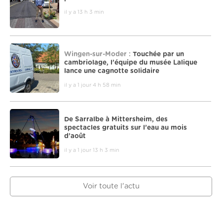
il y a 13 h 3 min
Wingen-sur-Moder :
Touchée par un
cambriolage, l’équipe du musée Lalique
lance une cagnotte solidaire
il y a 1 jour 4 h 58 min
De Sarralbe à Mittersheim, des
spectacles gratuits sur l’eau au mois
d’août
il y a 1 jour 13 h 3 min
Voir toute l'actu