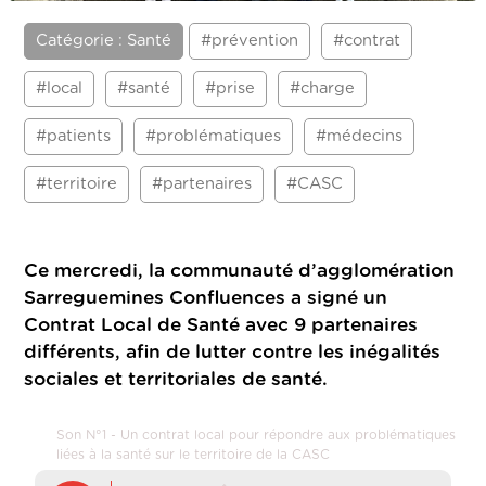
Catégorie : Santé
#prévention
#contrat
#local
#santé
#prise
#charge
#patients
#problématiques
#médecins
#territoire
#partenaires
#CASC
Ce mercredi, la communauté d’agglomération
Sarreguemines Confluences a signé un
Contrat Local de Santé avec 9 partenaires
différents, afin de lutter contre les inégalités
sociales et territoriales de santé.
Son N°1 - Un contrat local pour répondre aux problématiques
liées à la santé sur le territoire de la CASC