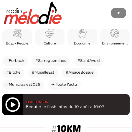
▼
Buzz - People
Culture
Economie
Environnement
#Forbach
#Sarreguemines
#SaintAvold
#Bitche
#MoselleEst
#AlsaceBossue
#Municipales2026
⇥ Toute l'actu
FLASH INFOS
Ecouter le flash infos du 10 août à 10:07
10KM
#