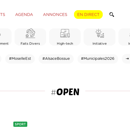
TS
AGENDA
ANNONCES
EN DIRECT
ement
Faits Divers
High-tech
Initiative
I
#MoselleEst
#AlsaceBossue
#Municipales2026
⇥ 
OPEN
#
SPORT