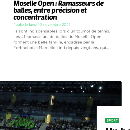
Moselle Open : Ramasseurs de
balles, entre précision et
concentration
Publié le lundi 10 novembre 2025
Ils sont indispensables lors d’un tournoi de tennis.
Les 41 ramasseurs de balles du Moselle Open
forment une belle famille, encadrée par la
Forbachoise Marcelle Lind depuis vingt ans, qui...
SPORT