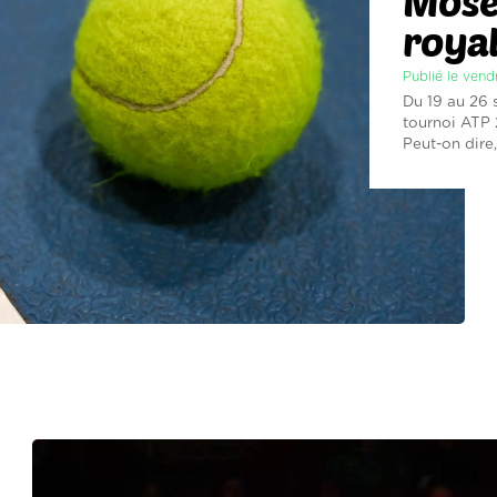
Mosel
royal
Publié le ven
Du 19 au 26 
tournoi ATP 
Peut-on dire, 