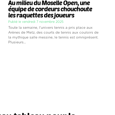
Au milieu du Moselle Open, une
équipe de cordeurs chouchoute
les raquettes des joueurs
Publié le vendredi 7 novembre 2025
Toute la semaine, l’univers tennis a pris place aux
Arènes de Metz, des courts de tennis aux couloirs de
la mythique salle messine, le tennis est omniprésent.
Plusieurs...