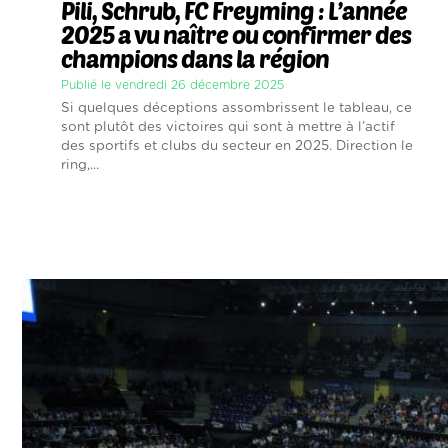
Pili, Schrub, FC Freyming : L’année
2025 a vu naître ou confirmer des
champions dans la région
Publié le vendredi 26 décembre 2025
Si quelques déceptions assombrissent le tableau, ce
sont plutôt des victoires qui sont à mettre à l’actif
des sportifs et clubs du secteur en 2025. Direction le
ring,...