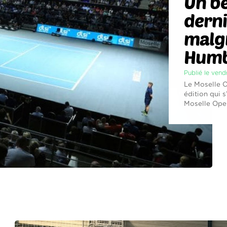
Un be
dern
malgr
Humb
Publié le ven
Le Moselle 
édition qui 
Moselle Open