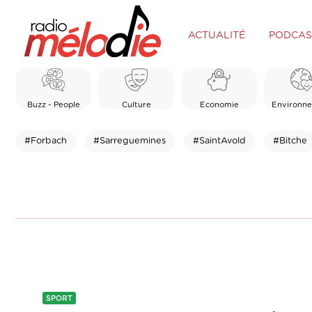
ACTUALITÉ
PODCAS
Buzz - People
Culture
Economie
Environn
#Forbach
#Sarreguemines
#SaintAvold
#Bitche
SPORT