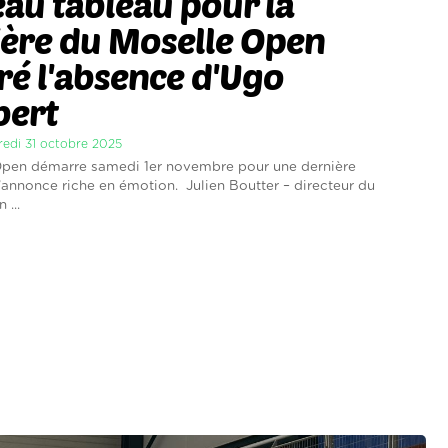
au tableau pour la
ière du Moselle Open
é l'absence d'Ugo
ert
dredi 31 octobre 2025
Open démarre samedi 1er novembre pour une dernière
s’annonce riche en émotion. Julien Boutter – directeur du
 ...