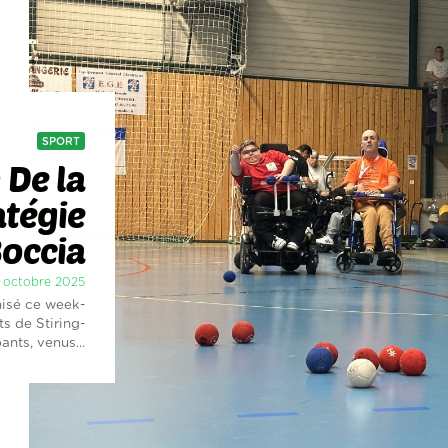
SPORT
:
De la
atégie
Boccia
27 octobre 2025
nisé ce week-
s de Stiring-
nts, venus...