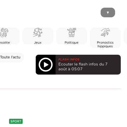
▼
nsolite
Jeux
Politique
Pronostics
hippiques
Toute l'actu
FLASH INFOS
Ecouter le flash infos du 7
août à 05:07
SPORT