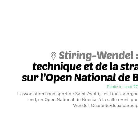
Stiring-Wendel 
technique et de la str
sur l’Open National de 
Publié le lundi 
L’association handisport de Saint-Avold, Les Lions, a orga
end, un Open National de Boccia, à la salle omnisport
Wendel. Quarante-deux participa