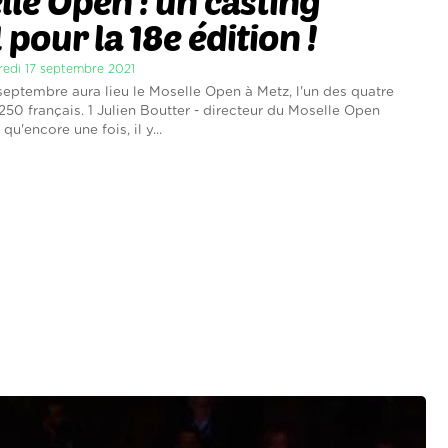
le Open : un casting
 pour la 18e édition !
dredi 17 septembre 2021
septembre aura lieu le Moselle Open à Metz, l'un des quatre
250 français. 1 Julien Boutter - directeur du Moselle Open
qu'encore une fois, il y...