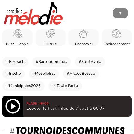
▼
Buzz - People
Culture
Economie
Environnement
#Forbach
#Sarreguemines
#SaintAvold
#Bitche
#MoselleEst
#AlsaceBossue
#Municipales2026
⇥ Toute l'actu
FLASH INFOS
Ecouter le flash infos du 7 août à 08:07
TOURNOIDESCOMMUNES
#